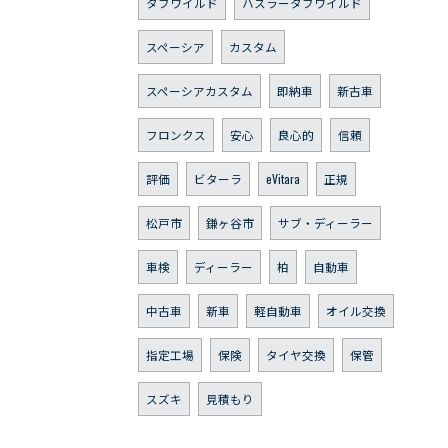
タフワイルド
ハスラータフワイルド
スペーシア
カスタム
スペーシアカスタム
即納車
新古車
フロンクス
安心
良心的
信頼
評価
ビターラ
eVitara
正規
松戸市
鎌ヶ谷市
サブ・ディーラー
車検
ディーラー
柏
自動車
中古車
新車
軽自動車
オイル交換
指定工場
保険
タイヤ交換
保管
スズキ
見積もり