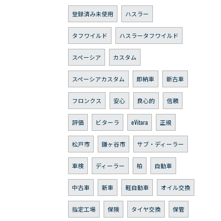
登録済み未使用
ハスラー
タフワイルド
ハスラータフワイルド
スペーシア
カスタム
スペーシアカスタム
即納車
新古車
フロンクス
安心
良心的
信頼
評価
ビターラ
eVitara
正規
松戸市
鎌ヶ谷市
サブ・ディーラー
車検
ディーラー
柏
自動車
中古車
新車
軽自動車
オイル交換
指定工場
保険
タイヤ交換
保管