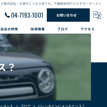
ース株式会社｜お車のことなら何でも、千葉県柏市のスズキモータースへ
04-7193-1001
お問い合わせ
当店の特徴
採用情報
ブログ
アクセス
販売
修理
ス？
点検
整備
車検
ータース
ブログ
バレンタインにメンテナンス？