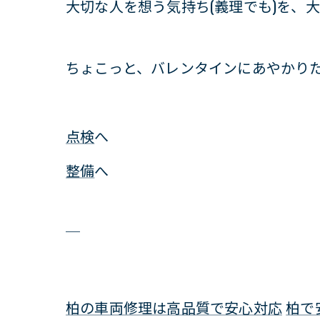
大切な人を想う気持ち(義理でも)を、
ちょこっと、バレンタインにあやかり
点検
へ
整備
へ
＿
柏の車両修理は高品質で安心対応
柏で