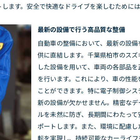
トします。安全で快適なドライブを楽しむために
後も安心のメンテナンスプラン
ナー向け特典とイベント情報
最新の設備で行う高品質な整備
キモータースのアフターケアが選ばれる理由
自動車の整備において、最新の設備
のカーライフを見据えたサービス展開
供に直結します。千葉県柏市のスズ
自慢のスズキモータースで自動車のメンテナンス
した設備を用いて、車両の各部品を
テナンスの基本と重要性
を行います。これにより、車の性能
な対応で信頼のメンテナンス
ことができます。特に電子制御シス
寿命を延ばすためのメンテナンスポイント
新の設備が欠かせません。精密なデ
テナンス予約の簡単ステップ
ルを未然に防ぎ、長期間にわたって
タマーサポートが充実している理由
ポートします。また、環境に配慮し
転を実現し、持続可能なカーライフ
に愛されるスズキモータースの取り組み