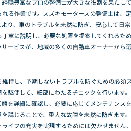
、経験豊富なプロの整備士が大きな役割を果たし
時の気になるポイントを徹底解説
られる作業です。スズキモータースの整備士は、
市の自動車パートナーとしてスズキモータースが
により、車のトラブルを未然に防ぎ、安心して日常
密着のスズキモータースがお届けする安心
も丁寧に説明し、必要な処置を提案してくれるた
様の声に応える柔軟なサービス
いサービスが、地域の多くの自動車オーナーから選
の実績が示す信頼性
フスタイルに合った車選びをサポート
キモータースの社会貢献活動
を維持し、予期しないトラブルを防ぐための必須
に根ざした親切なサービスの提供
備を駆使して、細部にわたるチェックを行います
からアフターサービスまで自動車のすべてをスズキ
状態を詳細に確認し、必要に応じてメンテナンス
購入の流れと注意点
置を講じることで、重大な故障を未然に防ぎます
ーライフの充実を実現するためには欠かせません
ターサービスの内容を詳しく解説