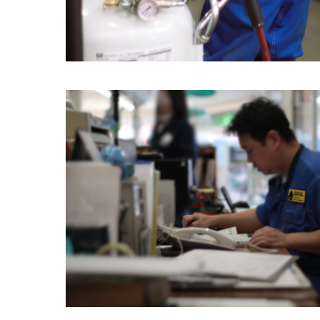
柏市で自
安全
プロ
車検
車検
車検
車検
自動車の
万全
丁寧