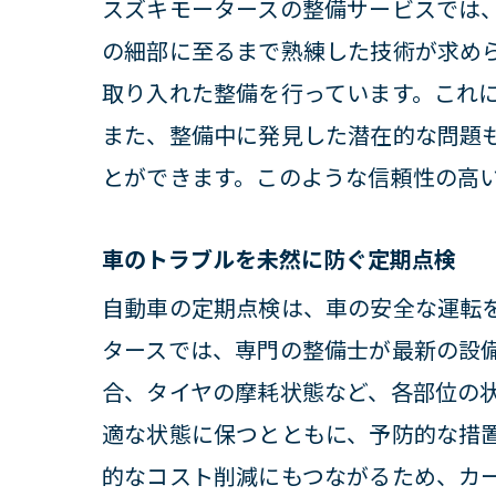
スズキモータースの整備サービスでは
点検
の細部に至るまで熟練した技術が求め
千葉県柏
取り入れた整備を行っています。これ
地域
また、整備中に発見した潜在的な問題
お客
とができます。このような信頼性の高
長年
ライ
車のトラブルを未然に防ぐ定期点検
スズ
自動車の定期点検は、車の安全な運転
柏市
タースでは、専門の整備士が最新の設
新車購入
合、タイヤの摩耗状態など、各部位の
新車
適な状態に保つとともに、予防的な措
的なコスト削減にもつながるため、カ
アフ