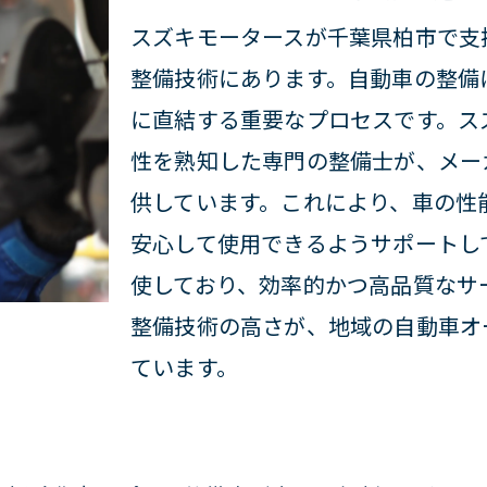
スズキモータースが千葉県柏市で支
なスタッフによる購入サポート
整備技術にあります。自動車の整備
後も安心のアフターサービス
に直結する重要なプロセスです。ス
なキャンペーン情報をチェック
性を熟知した専門の整備士が、メー
体験で見るスズキの魅力
供しています。これにより、車の性
に押さえておくべき購入手続き
安心して使用できるようサポートし
ータースで自動車の安心点検と信頼のサポートを
使しており、効率的かつ高品質なサ
点検で愛車をベストコンディションに
整備技術の高さが、地域の自動車オ
発見が大切！整備士のプロの目
ています。
内容と料金の透明性を確保
様の安全を第一に考えたサポート