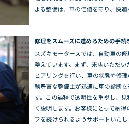
よる整備は、車の価値を守り、快適
動車の車検ならスズキモータースのプロの技術に
を確保するための車検の重要性
の技術で安心の車検サービス
修理をスムーズに進めるための手続
時に確認すべきポイント
スズキモータースでは、自動車の修
予約から受け取りまでの流れ
整えています。まず、来店いただい
後も安心のフォローアップ体制
ヒアリングを行い、車の状態や修理
の費用を抑えるためのヒント
験豊富な整備士が迅速に車の診断を
信頼性を高めるスズキモータースの丁寧なサービ
す。この過程で透明性を重視し、見
のサポート体制で車の信頼性アップ
く説明します。お客様にとって納得
フを続けられるようサポートいたし
な対応でお客様の期待に応える