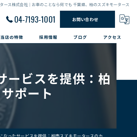
タース株式会社｜お車のことなら何でも 千葉県、柏のスズキモータース
04-7193-1001
お問い合わせ
当店の特徴
採用情報
ブログ
アクセス
販売
修理
サービスを提供：柏
点検
フサポート
整備
車検
たサービスを提供：柏市スズキモータースのカーライフサポート