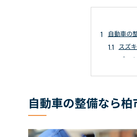
自動車の
スズ
プロ
車の
最新
修理
自動車の整備なら柏
お客様
柏市で自
豊富