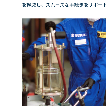
を軽減し、スムーズな手続きをサポー
購入
オー
スズ
未来
親切さが
メン
親身
車の
メン
カス
地元