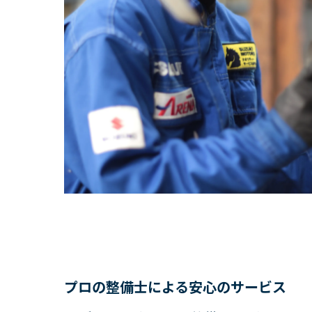
親切
購入
お得
試乗
購入前
スズキモ
定期
早期
点検
プロの整備士による安心のサービス
お客